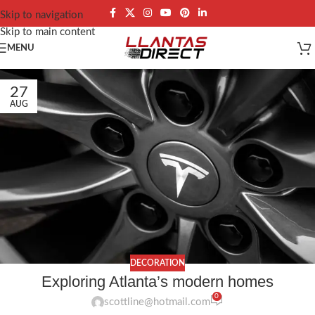
Skip to navigation
Skip to main content
MENU
27
AUG
DECORATION
Exploring Atlanta’s modern homes
0
scottline@hotmail.com