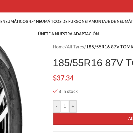
HE
NEUMÁTICOS 4×4
NEUMÁTICOS DE FURGONETA
MONTAJE DE NEUMÁT
ÚNETE A NUESTRA ADAPTACIÓN
Home
/
All Tyres
/
185/55R16 87V TOMK
185/55R16 87V 
$
37.34
8 in stock
-
+
A