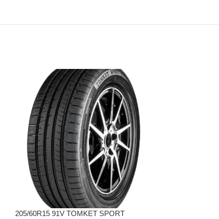
205/60R15 91V TOMKET SPORT
205/60R16 92V