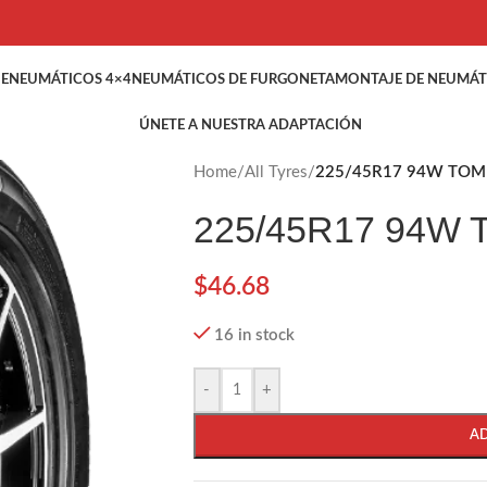
HE
NEUMÁTICOS 4×4
NEUMÁTICOS DE FURGONETA
MONTAJE DE NEUMÁT
ÚNETE A NUESTRA ADAPTACIÓN
Home
/
All Tyres
/
225/45R17 94W TOM
225/45R17 94W
$
46.68
16 in stock
-
+
A