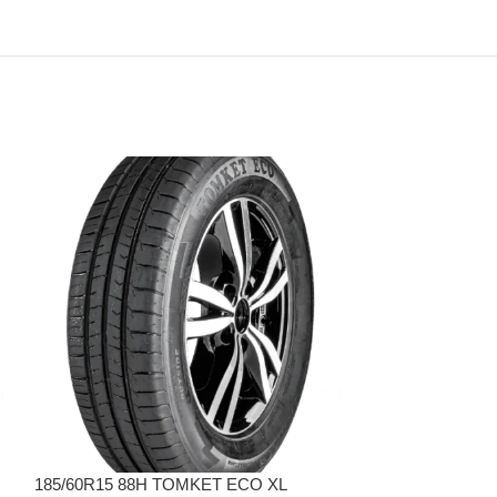
185/60R15 88H TOMKET ECO XL
195/50R1582V