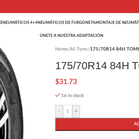
HE
NEUMÁTICOS 4×4
NEUMÁTICOS DE FURGONETA
MONTAJE DE NEUMÁT
ÚNETE A NUESTRA ADAPTACIÓN
Home
/
All Tyres
/
175/70R14 84H TOM
175/70R14 84H
$
31.73
16 in stock
-
+
A