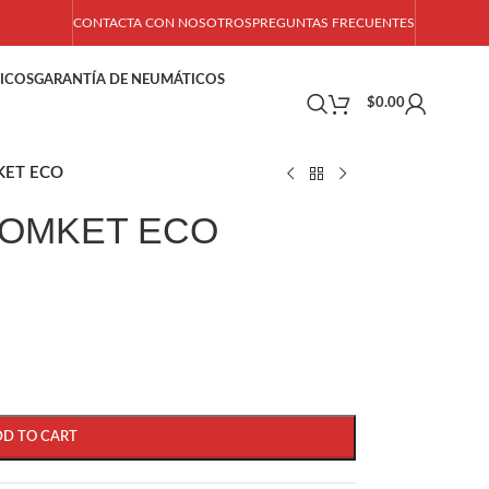
CONTACTA CON NOSOTROS
PREGUNTAS FRECUENTES
ICOS
GARANTÍA DE NEUMÁTICOS
$
0.00
KET ECO
 TOMKET ECO
DD TO CART