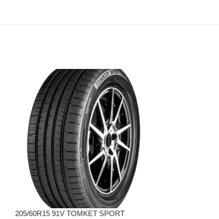
205/60R15 91V TOMKET SPORT
205/60R16 92V