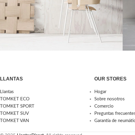
Accessories
Imperdiet mauris a nontin
Po
LLANTAS
OUR STORES
Llantas
Hogar
TOMKET ECO
Sobre nosotros
TOMKET SPORT
Comercio
TOMKET SUV
Preguntas frecuente
TOMKET VAN
Garantía de neumáti